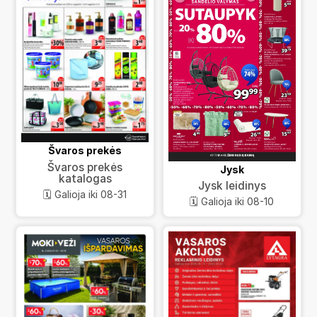
Švaros prekės
Švaros prekės
Jysk
katalogas
Jysk leidinys
🗓️ Galioja iki 08-31
🗓️ Galioja iki 08-10