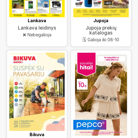
Lankava
Jupoja
Lankava leidinys
Jupoja prekių
katalogas
❌ Nebegalioja
🗓️ Galioja iki 08-10
Bikuva