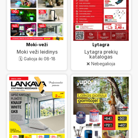
Moki-veži
Lytagra
Moki veži leidinys
Lytagra prekių
katalogas
🗓️ Galioja iki 08-18
❌ Nebegalioja