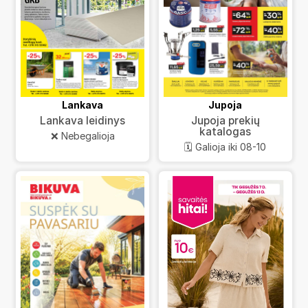
Lankava
Jupoja
Lankava leidinys
Jupoja prekių
katalogas
❌ Nebegalioja
🗓️ Galioja iki 08-10