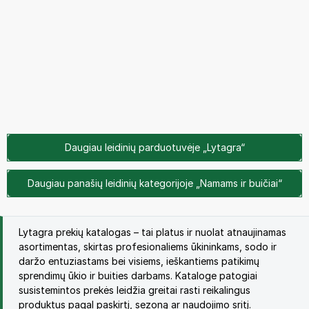
Daugiau leidinių parduotuvėje „Lytagra“
Daugiau panašių leidinių kategorijoje „Namams ir buičiai“
Lytagra prekių katalogas – tai platus ir nuolat atnaujinamas
asortimentas, skirtas profesionaliems ūkininkams, sodo ir
daržo entuziastams bei visiems, ieškantiems patikimų
sprendimų ūkio ir buities darbams. Kataloge patogiai
susistemintos prekės leidžia greitai rasti reikalingus
produktus pagal paskirtį, sezoną ar naudojimo sritį.