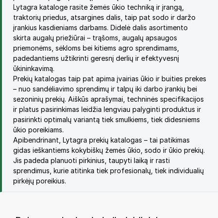
Lytagra kataloge rasite žemės ūkio techniką ir įrangą,
traktorių priedus, atsargines dalis, taip pat sodo ir daržo
įrankius kasdieniams darbams. Didelė dalis asortimento
skirta augalų priežiūrai – trąšoms, augalų apsaugos
priemonėms, sėkloms bei kitiems agro sprendimams,
padedantiems užtikrinti geresnį derlių ir efektyvesnį
ūkininkavimą.
Prekių katalogas taip pat apima įvairias ūkio ir buities prekes
– nuo sandėliavimo sprendimų ir talpų iki darbo įrankių bei
sezoninių prekių. Aiškūs aprašymai, techninės specifikacijos
ir platus pasirinkimas leidžia lengviau palyginti produktus ir
pasirinkti optimalų variantą tiek smulkiems, tiek didesniems
ūkio poreikiams.
Apibendrinant, Lytagra prekių katalogas – tai patikimas
gidas ieškantiems kokybiškų žemės ūkio, sodo ir ūkio prekių.
Jis padeda planuoti pirkinius, taupyti laiką ir rasti
sprendimus, kurie atitinka tiek profesionalų, tiek individualių
pirkėjų poreikius.