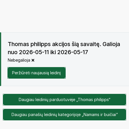
Thomas philipps akcijos šią savaitę. Galioja
nuo 2026-05-11 iki 2026-05-17
Nebegalioja ❌
Peržiūrėti naujausią leidinį
Daugiau leidinių parduotuvėje „Thomas philipps“
Daugiau panašių leidinių kategorijoje „Namams ir buičiai“