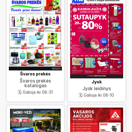
Švaros prekės
Švaros prekės
Jysk
katalogas
Jysk leidinys
🗓️ Galioja iki 08-31
🗓️ Galioja iki 08-10