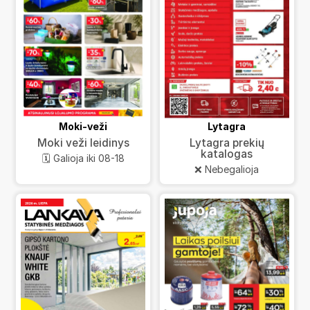
Moki-veži
Lytagra
Moki veži leidinys
Lytagra prekių
katalogas
🗓️ Galioja iki 08-18
❌ Nebegalioja