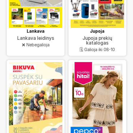
Lankava
Jupoja
Lankava leidinys
Jupoja prekių
katalogas
❌ Nebegalioja
🗓️ Galioja iki 08-10