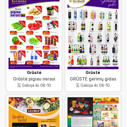
Grūstė
Grūstė
Grūstė pigiau nerasi
GRŪSTĖ gėrimų gidas
🗓️ Galioja iki 08-10
🗓️ Galioja iki 08-10