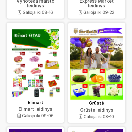
Vynoteka maisto
Express Market
leidinys
leidinys
🗓️ Galioja iki 08-16
🗓️ Galioja iki 09-22
Elimart
Grūstė
Elimart leidinys
Grūstė leidinys
🗓️ Galioja iki 09-06
🗓️ Galioja iki 08-10