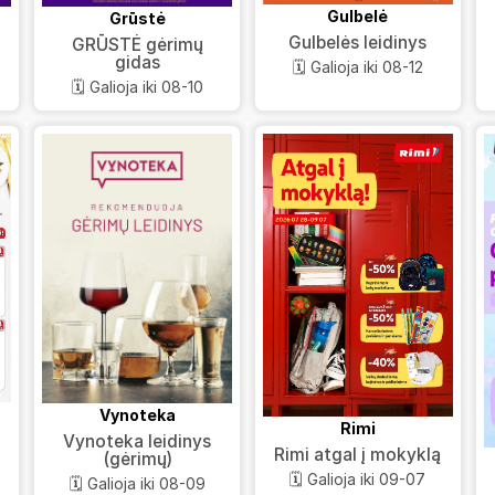
Gulbelė
Grūstė
Gulbelės leidinys
GRŪSTĖ gėrimų
gidas
🗓️ Galioja iki 08-12
🗓️ Galioja iki 08-10
Vynoteka
Rimi
Vynoteka leidinys
Rimi atgal į mokyklą
(gėrimų)
🗓️ Galioja iki 09-07
🗓️ Galioja iki 08-09