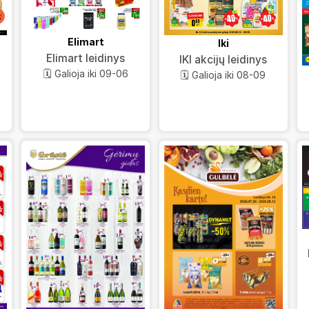
Elimart
Iki
Elimart leidinys
IKI akcijų leidinys
🗓️ Galioja iki 09-06
🗓️ Galioja iki 08-09