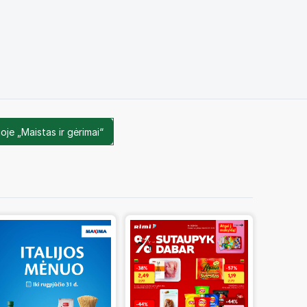
oje „Maistas ir gėrimai“