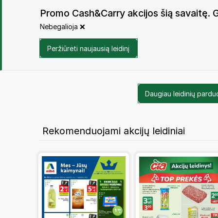
Promo Cash&Carry akcijos šią savaitę. G
Nebegalioja ❌
Peržiūrėti naujausią leidinį
Daugiau leidinių pard
Rekomenduojami akcijų leidiniai