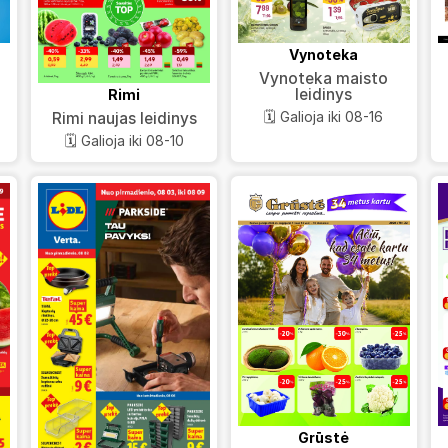
Vynoteka
Vynoteka maisto
leidinys
Rimi
🗓️ Galioja iki 08-16
Rimi naujas leidinys
🗓️ Galioja iki 08-10
Grūstė