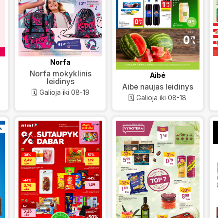
Norfa
Norfa mokyklinis
Aibė
leidinys
Aibė naujas leidinys
🗓️ Galioja iki 08-19
🗓️ Galioja iki 08-18