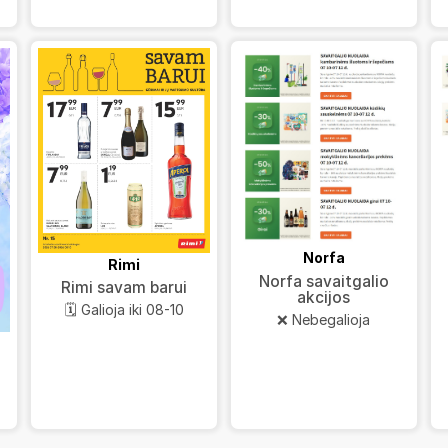
Norfa
Rimi
Norfa savaitgalio
Rimi savam barui
akcijos
🗓️ Galioja iki 08-10
❌ Nebegalioja