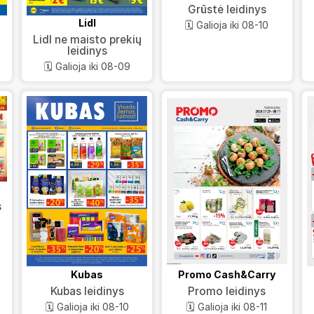
Grūstė leidinys
Lidl
🗓️ Galioja iki 08-10
Lidl ne maisto prekių
leidinys
🗓️ Galioja iki 08-09
s
Kubas
Promo Cash&Carry
Kubas leidinys
Promo leidinys
🗓️ Galioja iki 08-10
🗓️ Galioja iki 08-11