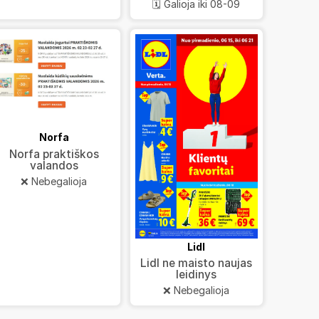
🗓️ Galioja iki 08-09
Norfa
Norfa praktiškos
valandos
❌ Nebegalioja
Lidl
Lidl ne maisto naujas
leidinys
❌ Nebegalioja