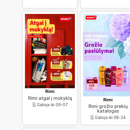
Rimi
Rimi atgal į mokyklą
Rimi
🗓️ Galioja iki 09-07
Rimi grožio prekių
katalogas
🗓️ Galioja iki 08-24