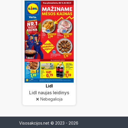
Lidl
Lidl naujas leidinys
❌ Nebegalioja
Visosakcijos.net © 2023 - 2026