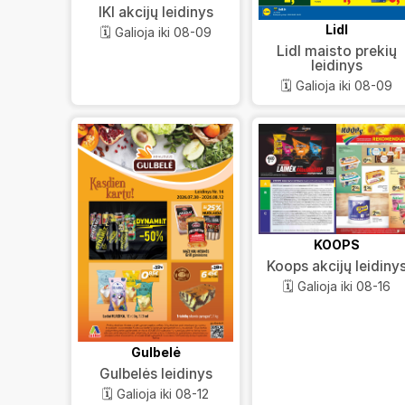
IKI akcijų leidinys
Lidl
🗓️ Galioja iki 08-09
Lidl maisto prekių
leidinys
🗓️ Galioja iki 08-09
KOOPS
Koops akcijų leidiny
🗓️ Galioja iki 08-16
Gulbelė
Gulbelės leidinys
🗓️ Galioja iki 08-12