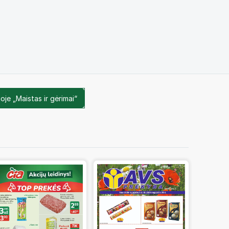
oje „Maistas ir gėrimai“