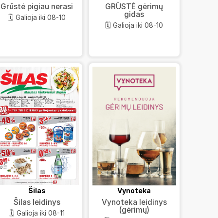
GRŪSTĖ gėrimų
Grūstė pigiau nerasi
gidas
🗓️ Galioja iki 08-10
🗓️ Galioja iki 08-10
Šilas
Vynoteka
Šilas leidinys
Vynoteka leidinys
(gėrimų)
🗓️ Galioja iki 08-11