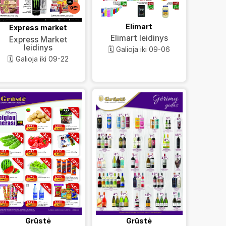
Elimart
Express market
Elimart leidinys
Express Market
leidinys
🗓️ Galioja iki 09-06
🗓️ Galioja iki 09-22
Grūstė
Grūstė