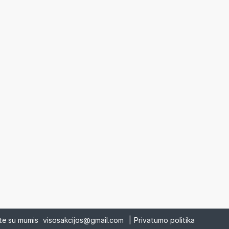
ite su mumis
visosakcijos@gmail.com
|
Privatumo politika