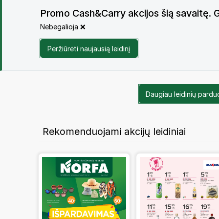
Promo Cash&Carry akcijos šią savaitę. 
Nebegalioja ❌
Peržiūrėti naujausią leidinį
Daugiau leidinių pard
Rekomenduojami akcijų leidiniai