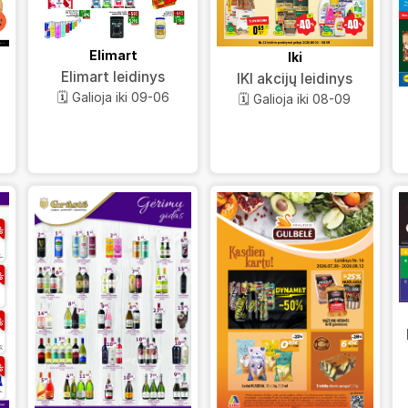
Elimart
Iki
Elimart leidinys
IKI akcijų leidinys
🗓️ Galioja iki 09-06
🗓️ Galioja iki 08-09