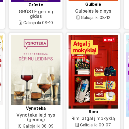
Gulbelė
Grūstė
Gulbelės leidinys
GRŪSTĖ gėrimų
gidas
🗓️ Galioja iki 08-12
🗓️ Galioja iki 08-10
Vynoteka
Rimi
Vynoteka leidinys
Rimi atgal į mokyklą
(gėrimų)
🗓️ Galioja iki 09-07
🗓️ Galioja iki 08-09