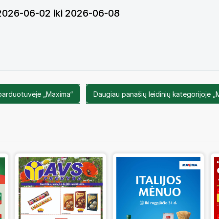
o 2026-06-02 iki 2026-06-08
 parduotuvėje „Maxima“
Daugiau panašių leidinių kategorijoje „M