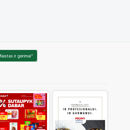
aistas ir gėrimai“