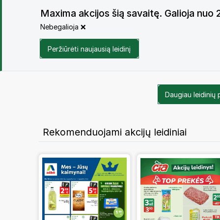
Maxima akcijos šią savaitę. Galioja nu
Nebegalioja ❌
Peržiūrėti naujausią leidinį
Daugiau leidinių
Rekomenduojami akcijų leidiniai