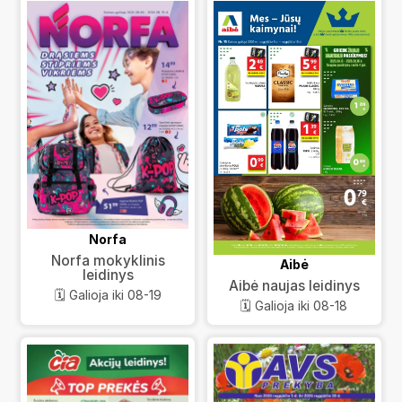
Norfa
Norfa mokyklinis
Aibė
leidinys
Aibė naujas leidinys
🗓️ Galioja iki 08-19
🗓️ Galioja iki 08-18