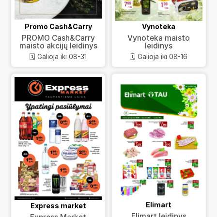
Promo Cash&Carry
Vynoteka
PROMO Cash&Carry
Vynoteka maisto
maisto akcijų leidinys
leidinys
🗓️ Galioja iki 08-31
🗓️ Galioja iki 08-16
Elimart
Express market
Elimart leidinys