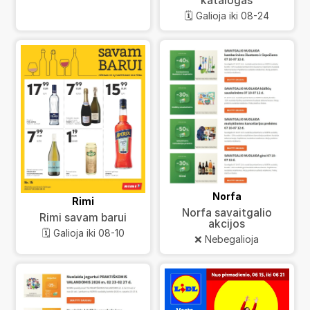
katalogas
🗓️ Galioja iki 08-24
Norfa
Rimi
Norfa savaitgalio
Rimi savam barui
akcijos
🗓️ Galioja iki 08-10
❌ Nebegalioja