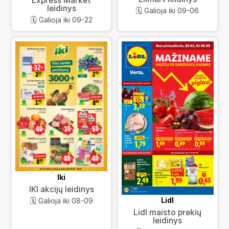
Express Market
leidinys
🗓️ Galioja iki 09-06
🗓️ Galioja iki 09-22
Iki
IKI akcijų leidinys
Lidl
🗓️ Galioja iki 08-09
Lidl maisto prekių
leidinys