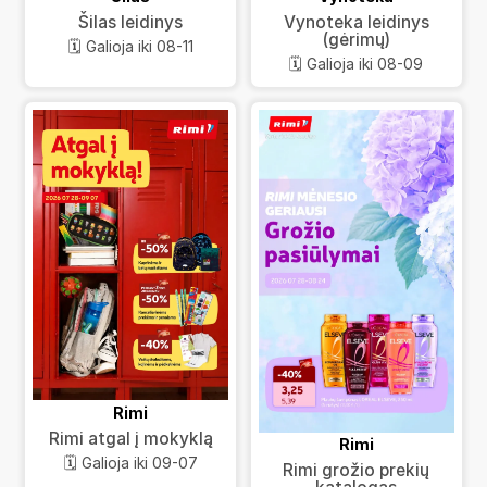
Šilas leidinys
Vynoteka leidinys
(gėrimų)
🗓️ Galioja iki 08-11
🗓️ Galioja iki 08-09
Rimi
Rimi atgal į mokyklą
Rimi
🗓️ Galioja iki 09-07
Rimi grožio prekių