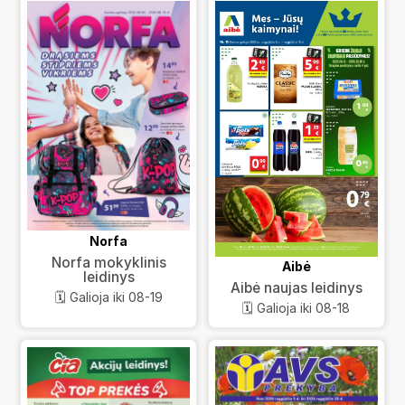
Norfa
Norfa mokyklinis
Aibė
leidinys
Aibė naujas leidinys
🗓️ Galioja iki 08-19
🗓️ Galioja iki 08-18