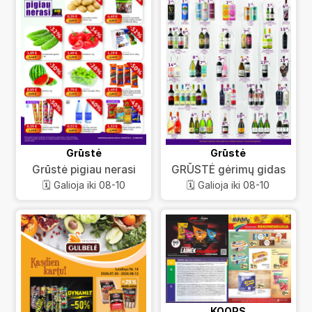
Grūstė
Grūstė
Grūstė pigiau nerasi
GRŪSTĖ gėrimų gidas
🗓️ Galioja iki 08-10
🗓️ Galioja iki 08-10
KOOPS