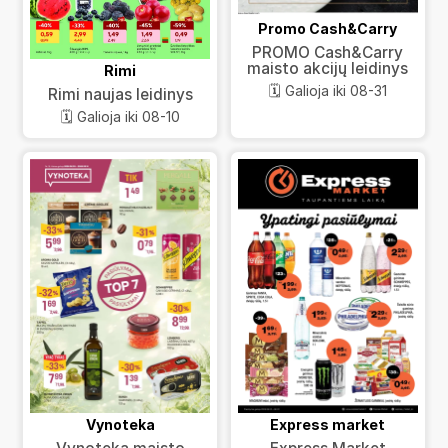
Promo Cash&Carry
PROMO Cash&Carry
maisto akcijų leidinys
Rimi
🗓️ Galioja iki 08-31
Rimi naujas leidinys
🗓️ Galioja iki 08-10
Vynoteka
Express market