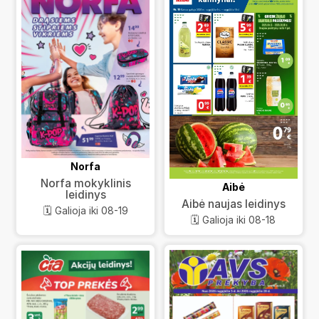
Norfa
Norfa mokyklinis
Aibė
leidinys
Aibė naujas leidinys
🗓️ Galioja iki 08-19
🗓️ Galioja iki 08-18