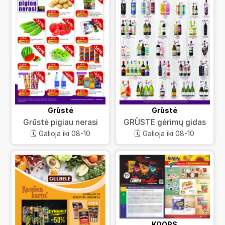
Grūstė
Grūstė
Grūstė pigiau nerasi
GRŪSTĖ gėrimų gidas
🗓️ Galioja iki 08-10
🗓️ Galioja iki 08-10
KOOPS