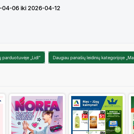
26-04-06 iki 2026-04-12
ų parduotuvėje „Lidl“
Daugiau panašių leidinių kategorijoje „Mai