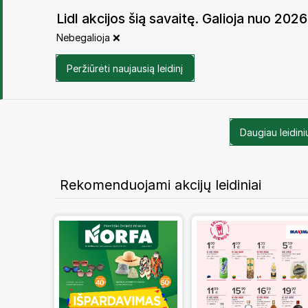
Lidl akcijos šią savaitę. Galioja nuo 20
Nebegalioja ❌
Peržiūrėti naujausią leidinį
Daugiau leidini
Rekomenduojami akcijų leidiniai