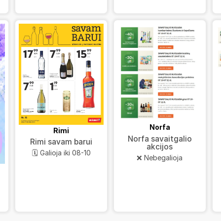
Norfa
Rimi
Norfa savaitgalio
Rimi savam barui
akcijos
🗓️ Galioja iki 08-10
❌ Nebegalioja