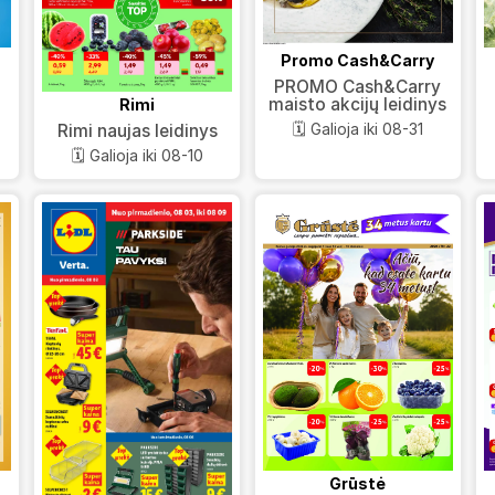
Promo Cash&Carry
PROMO Cash&Carry
maisto akcijų leidinys
Rimi
🗓️ Galioja iki 08-31
Rimi naujas leidinys
🗓️ Galioja iki 08-10
Grūstė