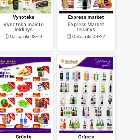
Vynoteka
Express market
Vynoteka maisto
Express Market
leidinys
leidinys
🗓️ Galioja iki 08-16
🗓️ Galioja iki 09-22
Grūstė
Grūstė