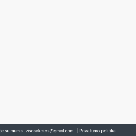
ite su mumis
visosakcijos@gmail.com
|
Privatumo politika