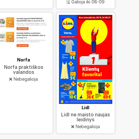
🗓️ Galioja iki 08-09
Norfa
Norfa praktiškos
valandos
❌ Nebegalioja
Lidl
Lidl ne maisto naujas
leidinys
❌ Nebegalioja