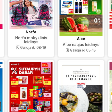
Norfa
Norfa mokyklinis
Aibė
leidinys
Aibė naujas leidinys
🗓️ Galioja iki 08-19
🗓️ Galioja iki 08-18