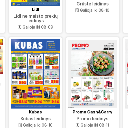
Grūstė leidinys
Lidl
🗓️ Galioja iki 08-10
Lidl ne maisto prekių
leidinys
🗓️ Galioja iki 08-09
s
Kubas
Promo Cash&Carry
Kubas leidinys
Promo leidinys
🗓️ Galioja iki 08-10
🗓️ Galioja iki 08-11