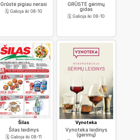
GRŪSTĖ gėrimų
Grūstė pigiau nerasi
gidas
🗓️ Galioja iki 08-10
🗓️ Galioja iki 08-10
Šilas
Vynoteka
Šilas leidinys
Vynoteka leidinys
(gėrimų)
🗓️ Galioja iki 08-11