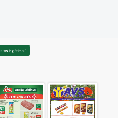
stas ir gėrimai“