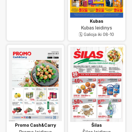
Kubas
Kubas leidinys
🗓️ Galioja iki 08-10
Promo Cash&Carry
Šilas