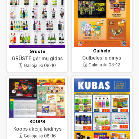
Gulbelė
Grūstė
Gulbelės leidinys
GRŪSTĖ gėrimų gidas
🗓️ Galioja iki 08-12
🗓️ Galioja iki 08-10
KOOPS
Koops akcijų leidinys
🗓️ Galioja iki 08-16