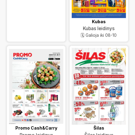
Kubas
Kubas leidinys
🗓️ Galioja iki 08-10
Promo Cash&Carry
Šilas