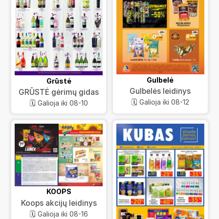
Gulbelė
Grūstė
Gulbelės leidinys
GRŪSTĖ gėrimų gidas
🗓️ Galioja iki 08-12
🗓️ Galioja iki 08-10
KOOPS
Koops akcijų leidinys
🗓️ Galioja iki 08-16