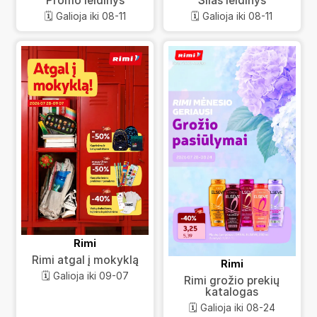
Promo leidinys
Šilas leidinys
🗓️ Galioja iki 08-11
🗓️ Galioja iki 08-11
Rimi
Rimi atgal į mokyklą
Rimi
🗓️ Galioja iki 09-07
Rimi grožio prekių
katalogas
🗓️ Galioja iki 08-24