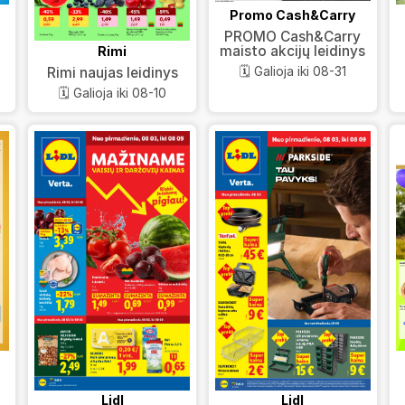
Promo Cash&Carry
PROMO Cash&Carry
maisto akcijų leidinys
Rimi
🗓️ Galioja iki 08-31
Rimi naujas leidinys
🗓️ Galioja iki 08-10
Lidl
Lidl