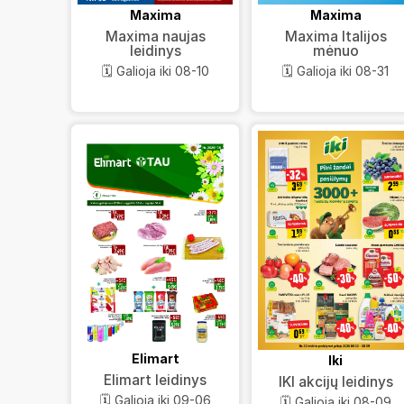
Maxima
Maxima
Maxima naujas
Maxima Italijos
leidinys
mėnuo
🗓️ Galioja iki 08-10
🗓️ Galioja iki 08-31
Elimart
Iki
Elimart leidinys
IKI akcijų leidinys
🗓️ Galioja iki 09-06
🗓️ Galioja iki 08-09