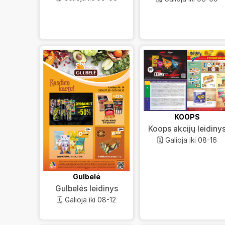
KOOPS
Koops akcijų leidiny
🗓️ Galioja iki 08-16
Gulbelė
Gulbelės leidinys
🗓️ Galioja iki 08-12