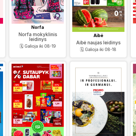
Norfa
Norfa mokyklinis
Aibė
leidinys
Aibė naujas leidinys
🗓️ Galioja iki 08-19
🗓️ Galioja iki 08-18