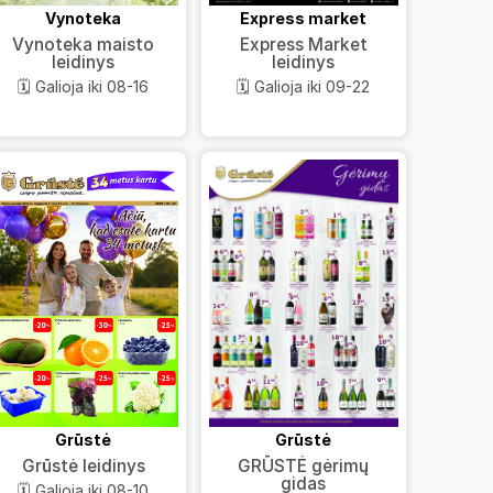
Vynoteka
Express market
Vynoteka maisto
Express Market
leidinys
leidinys
🗓️ Galioja iki 08-16
🗓️ Galioja iki 09-22
Grūstė
Grūstė
GRŪSTĖ gėrimų
Grūstė leidinys
gidas
🗓️ Galioja iki 08-10