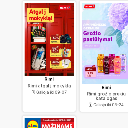
Rimi
Rimi atgal į mokyklą
Rimi
🗓️ Galioja iki 09-07
Rimi grožio prekių
katalogas
🗓️ Galioja iki 08-24