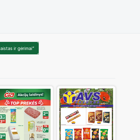
aistas ir gėrimai“