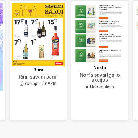
Norfa
Rimi
Norfa savaitgalio
Rimi savam barui
akcijos
🗓️ Galioja iki 08-10
❌ Nebegalioja