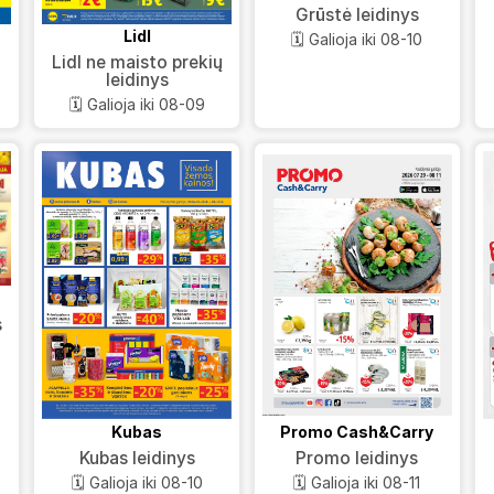
Grūstė leidinys
Lidl
🗓️ Galioja iki 08-10
Lidl ne maisto prekių
leidinys
🗓️ Galioja iki 08-09
s
Kubas
Promo Cash&Carry
Kubas leidinys
Promo leidinys
🗓️ Galioja iki 08-10
🗓️ Galioja iki 08-11