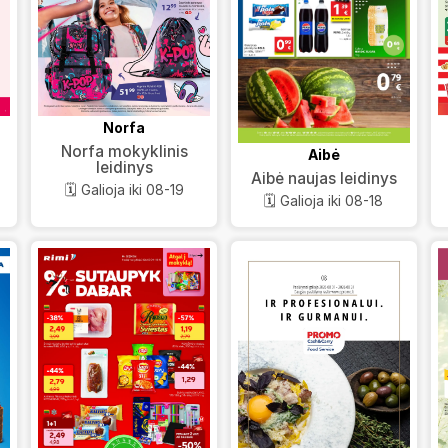
Norfa
Norfa mokyklinis
Aibė
leidinys
Aibė naujas leidinys
🗓️ Galioja iki 08-19
🗓️ Galioja iki 08-18