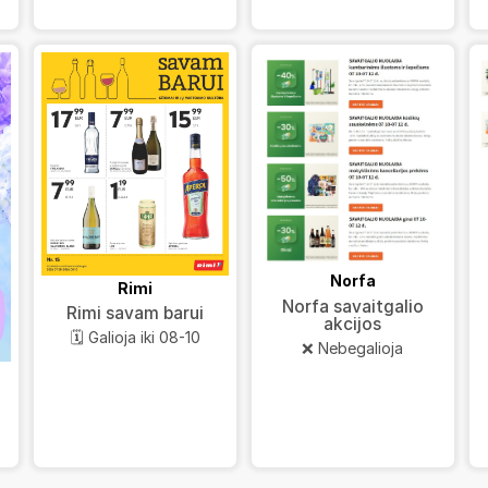
Norfa
Rimi
Norfa savaitgalio
Rimi savam barui
akcijos
🗓️ Galioja iki 08-10
❌ Nebegalioja