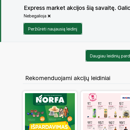
Express market akcijos šią savaitę. Gal
Nebegalioja ❌
Peržiūrėti naujausią leidinį
Daugiau leidinių par
Rekomenduojami akcijų leidiniai