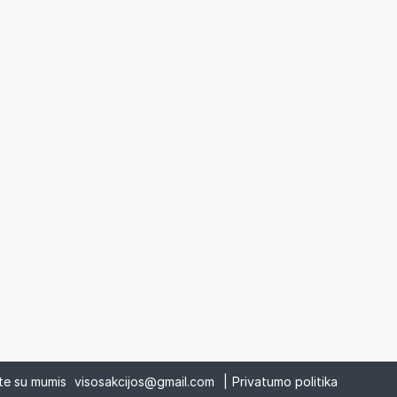
ite su mumis
visosakcijos@gmail.com
|
Privatumo politika