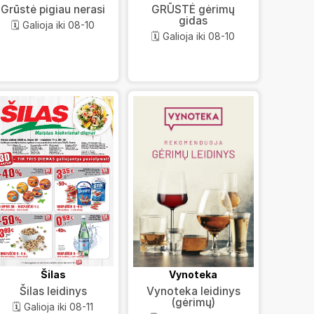
GRŪSTĖ gėrimų
Grūstė pigiau nerasi
gidas
🗓️ Galioja iki 08-10
🗓️ Galioja iki 08-10
Šilas
Vynoteka
Šilas leidinys
Vynoteka leidinys
(gėrimų)
🗓️ Galioja iki 08-11