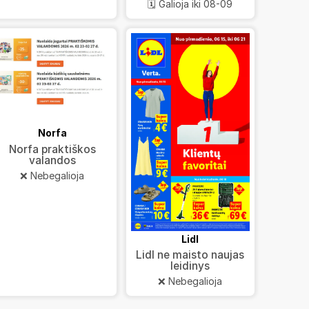
🗓️ Galioja iki 08-09
Norfa
Norfa praktiškos
valandos
❌ Nebegalioja
Lidl
Lidl ne maisto naujas
leidinys
❌ Nebegalioja