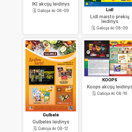
IKI akcijų leidinys
Lidl
🗓️ Galioja iki 08-09
Lidl maisto prekių
leidinys
🗓️ Galioja iki 08-09
KOOPS
Koops akcijų leidiny
🗓️ Galioja iki 08-16
Gulbelė
Gulbelės leidinys
🗓️ Galioja iki 08-12