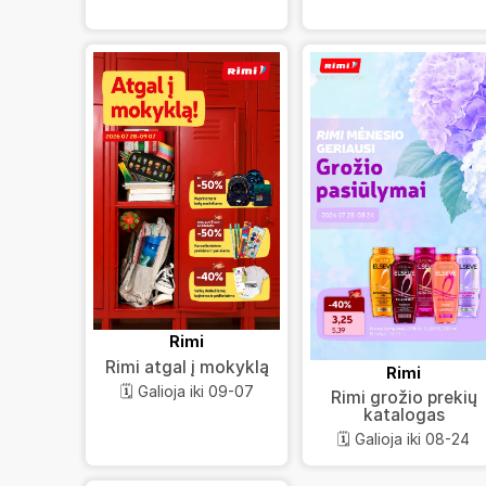
Rimi
Rimi atgal į mokyklą
Rimi
🗓️ Galioja iki 09-07
Rimi grožio prekių
katalogas
🗓️ Galioja iki 08-24