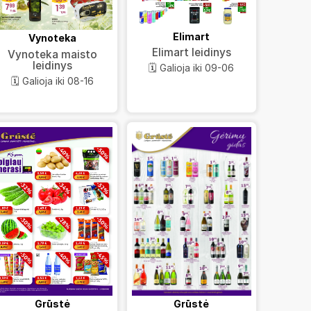
Elimart
Vynoteka
Elimart leidinys
Vynoteka maisto
leidinys
🗓️ Galioja iki 09-06
🗓️ Galioja iki 08-16
Grūstė
Grūstė