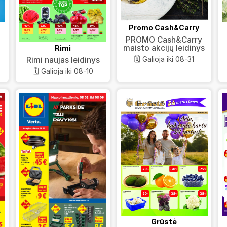
Promo Cash&Carry
PROMO Cash&Carry
maisto akcijų leidinys
Rimi
🗓️ Galioja iki 08-31
Rimi naujas leidinys
🗓️ Galioja iki 08-10
Grūstė