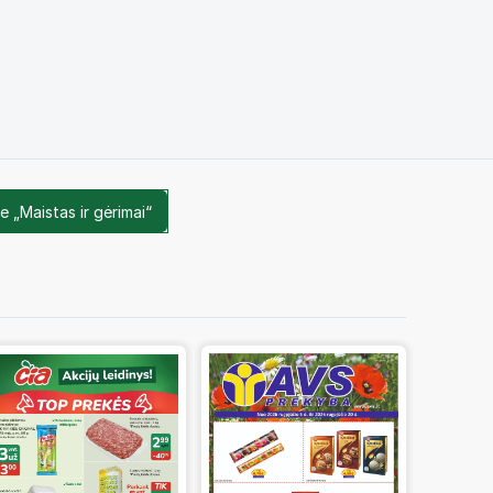
e „Maistas ir gėrimai“