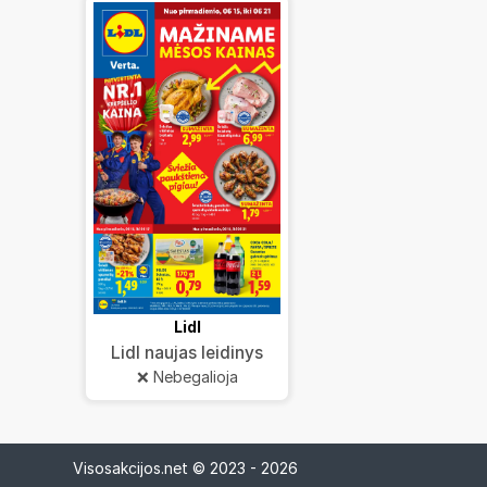
Lidl
Lidl naujas leidinys
❌ Nebegalioja
Visosakcijos.net © 2023 - 2026