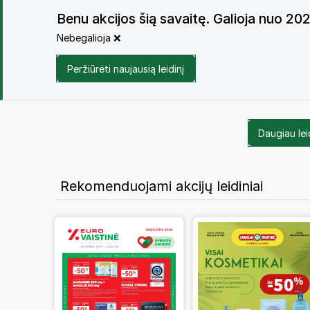
Benu akcijos šią savaitę. Galioja nuo 2
Nebegalioja ❌
Peržiūrėti naujausią leidinį
Daugiau lei
Rekomenduojami akcijų leidiniai