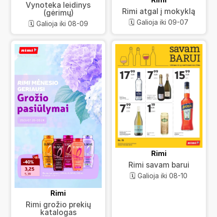
Vynoteka leidinys
Rimi atgal į mokyklą
(gėrimų)
🗓️ Galioja iki 09-07
🗓️ Galioja iki 08-09
Rimi
Rimi savam barui
🗓️ Galioja iki 08-10
Rimi
Rimi grožio prekių
katalogas