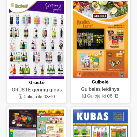
Gulbelė
Grūstė
Gulbelės leidinys
GRŪSTĖ gėrimų gidas
🗓️ Galioja iki 08-12
🗓️ Galioja iki 08-10